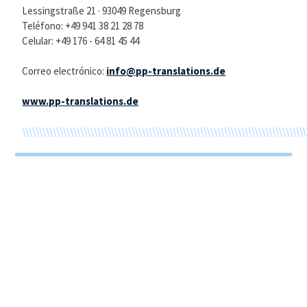
Lessingstraße 21 · 93049 Regensburg
Teléfono: +49 941 38 21 28 78
Celular: +49 176 - 64 81 45 44
Correo electrónico:
info@pp-translations.de
www.pp-translations.de
\\\\\\\\\\\\\\\\\\\\\\\\\\\\\\\\\\\\\\\\\\\\\\\\\\\\\\\\\\\\\\\\\\\\\\\\\\\\\\\\\\\