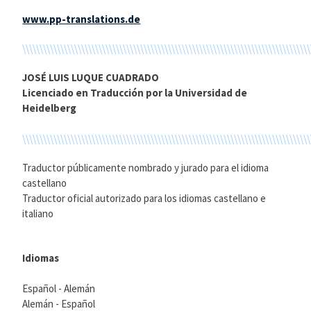
www.pp-translations.de
\\\\\\\\\\\\\\\\\\\\\\\\\\\\\\\\\\\\\\\\\\\\\\\\\\\\\\\\\\\\\\\\\\\\\\\\\\\\\\\\\\\
JOSÉ LUIS LUQUE CUADRADO
Licenciado en Traducción por la Universidad de
Heidelberg
\\\\\\\\\\\\\\\\\\\\\\\\\\\\\\\\\\\\\\\\\\\\\\\\\\\\\\\\\\\\\\\\\\\\\\\\\\\\\\\\\\\
Traductor públicamente nombrado y jurado para el idioma
castellano
Traductor oficial autorizado para los idiomas castellano e
italiano
Idiomas
Español - Alemán
Alemán - Español