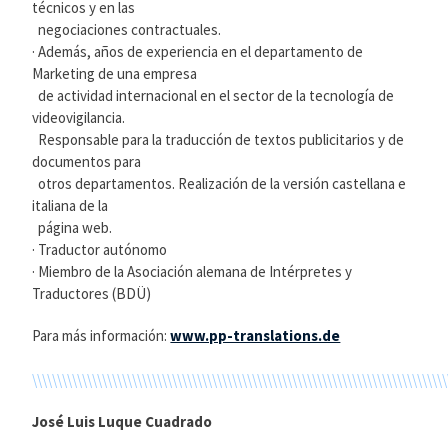
técnicos y en las
negociaciones contractuales.
· Además, años de experiencia en el departamento de
Marketing de una empresa
de actividad internacional en el sector de la tecnología de
videovigilancia.
Responsable para la traducción de textos publicitarios y de
documentos para
otros departamentos. Realización de la versión castellana e
italiana de la
página web.
· Traductor autónomo
· Miembro de la Asociación alemana de Intérpretes y
Traductores (BDÜ)
Para más información:
www.pp-translations.de
\\\\\\\\\\\\\\\\\\\\\\\\\\\\\\\\\\\\\\\\\\\\\\\\\\\\\\\\\\\\\\\\\\\\\\\\\\\\\\\\\\\
José Luis Luque Cuadrado